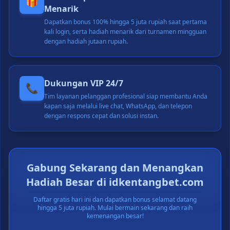
🎁
Raka** melakukan deposit melalui link alternatif
Menarik
Tuti** menang 900.000 IDR
Dapatkan bonus 100% hingga 5 juta rupiah saat pertama
Andi** menarik dana 1.250.000 IDR
kali login, serta hadiah menarik dari turnamen mingguan
Sinta** mendapatkan bonus 400.000 IDR
dengan hadiah jutaan rupiah.
Bayu** memenangkan jackpot 4.000.000 IDR
Lina** login ke kentang bet slot login
Dika** melakukan deposit 800.000 IDR
Dukungan VIP 24/7
📞
Wulan** menarik 1.600.000 IDR
Tim layanan pelanggan profesional siap membantu Anda
Raka** mendapatkan bonus 300.000 IDR
kapan saja melalui live chat, WhatsApp, dan telepon
Dini** memenangkan putaran bonus 1.500.000 IDR
dengan respons cepat dan solusi instan.
Fajar** login melalui kentang bet login link alternatif
Siti** menang 1.800.000 IDR
Agus** melakukan deposit 550.000 IDR
Nisa** menarik dana 1.000.000 IDR
Gabung Sekarang dan Menangkan
Rudi** mendapatkan bonus harian 200.000 IDR
Hadiah Besar di idkentangbet.com
Daftar gratis hari ini dan dapatkan bonus selamat datang
hingga 5 juta rupiah. Mulai bermain sekarang dan raih
kemenangan besar!