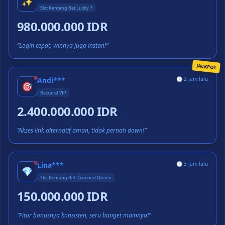
✨
Slot Kentang Bet Lucky 7
980.000.000 IDR
“Login cepat, winnya juga instan!”
JACKPOT
Andi***
🕒 2 jam lalu
🎯
Baccarat VIP
2.400.000.000 IDR
“Akses link alternatif aman, tidak pernah down!”
Lina***
🕒 3 jam lalu
💎
Slot Kentang Bet Diamond Queen
150.000.000 IDR
“Fitur bonusnya konsisten, seru banget mainnya!”