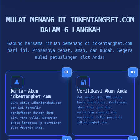
MULAI MENANG DI IDKENTANGBET.COM
DALAM 6 LANGKAH
Gabung bersama ribuan pemenang di idkentangbet.com
hari ini. Prosesnya cepat, aman, dan mudah. Segera
mulai petualangan slot Anda!
01
02
👤
🔐
Daftar Akun
Verifikasi Akun Anda
idkentangbet.com
Cek email atau SMS untuk
kode verifikasi. Konfirmasi
Buka situs idkentangbet.com
akun Anda agar bisa
dan isi formulir
melakukan deposit dan
pendaftaran dengan data
menikmati fitur penuh di
diri yang valid. Dapatkan
idkentangbet.com.
akses langsung ke permainan
slot favorit Anda.