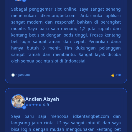
Sebagai penggemar slot online, saya sangat senang
menemukan idkentangbet.com. Antarmuka aplikasi
sangat modern dan responsif, bahkan di perangkat
mobile. Saya baru saja menang 1,2 juta rupiah dari
kentang bet slot dengan odds tinggi. Proses kentang
bet login sangat aman dan cepat. Penarikan dana
hanya butuh 8 menit. Tim dukungan pelanggan
sangat ramah dan membantu. Sangat layak dicoba
oleh semua pecinta slot di Indonesia!
🕒 6 jam lalu
👍 210
Andien Aisyah
★★★★★
4.9
✓
Saya baru saja mencoba idkentangbet.com dan
langsung jatuh cinta. UI-nya sangat intuitif, dan saya
bisa login dengan mudah menggunakan kentang bet