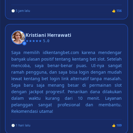
🕒 5 jam lalu
👍 156
Kristiani Herrawati
★★★★★
5.0
✓
Saya memilih idkentangbet.com karena mendengar
banyak ulasan positif tentang kentang bet slot. Setelah
mencoba, saya benar-benar puas. UI-nya sangat
ramah pengguna, dan saya bisa login dengan mudah
lewat kentang bet login link alternatif tanpa masalah.
Saya baru saja menang besar di permainan slot
dengan jackpot progresif. Penarikan dana dilakukan
dalam waktu kurang dari 10 menit. Layanan
pelanggan sangat profesional dan membantu.
Rekomendasi utama!
🕒 1 hari lalu
👍 189