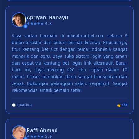
Apriyani Rahayu
★★★★★
4.8
✓
Saya sudah bermain di idkentangbet.com selama 3
bulan terakhir dan belum pernah kecewa. Khususnya,
fitur kentang bet slot dengan tema Indonesia sangat
menarik dan seru. Saya suka sistem login yang aman
dan cepat via kentang bet login link alternatif. Baru-
baru ini, saya menang 420 ribu rupiah dalam 10
menit. Proses penarikan dana sangat transparan dan
cepat. Dukungan pelanggan selalu responsif. Sangat
rekomendasi untuk pemain setia!
🕒 3 hari lalu
👍 174
Raffi Ahmad
★★★★★
5.0
✓