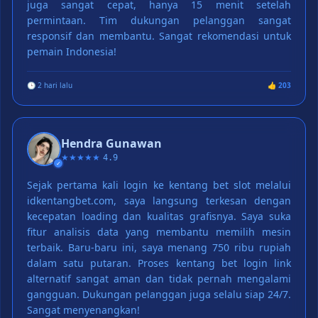
juga sangat cepat, hanya 15 menit setelah
permintaan. Tim dukungan pelanggan sangat
responsif dan membantu. Sangat rekomendasi untuk
pemain Indonesia!
🕒 2 hari lalu
👍 203
Hendra Gunawan
★★★★★
4.9
✓
Sejak pertama kali login ke kentang bet slot melalui
idkentangbet.com, saya langsung terkesan dengan
kecepatan loading dan kualitas grafisnya. Saya suka
fitur analisis data yang membantu memilih mesin
terbaik. Baru-baru ini, saya menang 750 ribu rupiah
dalam satu putaran. Proses kentang bet login link
alternatif sangat aman dan tidak pernah mengalami
gangguan. Dukungan pelanggan juga selalu siap 24/7.
Sangat menyenangkan!