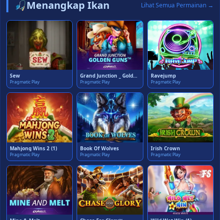
🎣
Menangkap Ikan
Lihat Semua Permainan →
Sew
Grand Junction _ Golden Guns™
Ravejump
Pragmatic Play
Pragmatic Play
Pragmatic Play
Mahjong Wins 2 (1)
Book Of Wolves
Irish Crown
Pragmatic Play
Pragmatic Play
Pragmatic Play