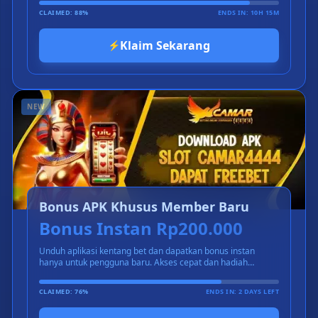
CLAIMED: 88%
ENDS IN: 10H 15M
Klaim Sekarang
⚡
NEW
Bonus APK Khusus Member Baru
Bonus Instan Rp200.000
Unduh aplikasi kentang bet dan dapatkan bonus instan
hanya untuk pengguna baru. Akses cepat dan hadiah
menarik menanti!
CLAIMED: 76%
ENDS IN: 2 DAYS LEFT