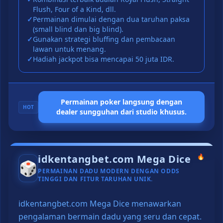
Flush, Four of a Kind, dll.
Permainan dimulai dengan dua taruhan paksa
(small blind dan big blind).
Gunakan strategi bluffing dan pembacaan
lawan untuk menang.
Hadiah jackpot bisa mencapai 50 juta IDR.
Permainan poker langsung dengan
HOT
dealer sungguhan dari studio khusus.
idkentangbet.com Mega Dice
🔥
🎲
PERMAINAN DADU MODERN DENGAN ODDS
TINGGI DAN FITUR TARUHAN UNIK.
idkentangbet.com Mega Dice menawarkan
pengalaman bermain dadu yang seru dan cepat.