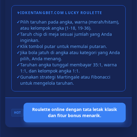
IDKENTANGBET.COM LUCKY ROULETTE
Pilih taruhan pada angka, warna (merah/hitam),
atau kelompok angka (1-18, 19-36).
Taruh chip di meja sesuai jumlah yang Anda
inginkan.
Klik tombol putar untuk memulai putaran.
Jika bola jatuh di angka atau kategori yang Anda
pilih, Anda menang.
Taruhan angka tunggal membayar 35:1, warna
1:1, dan kelompok angka 1:1.
Gunakan strategi Martingale atau Fibonacci
untuk mengelola taruhan.
Roulette online dengan tata letak klasik
HOT
dan fitur bonus menarik.