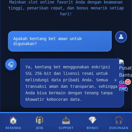
Mainkan slot online favorit Anda dengan keamanan
tinggi, penarikan cepat, dan bonus menarik setiap
hari!
👤
Apakah kentang bet aman untuk
digunakan?
🎧
Ya, kentang bet menggunakan enkripsi
SSL 256-bit dan lisensi resmi untuk
melindungi data pribadi Anda. Semua
15
transaksi aman dan transparan, sehingga
Anda bisa bermain dengan tenang tanpa
khawatir kebocoran data.
🏠
🎁
📥
💎
🎧
👤
Bagaimana cara mendaftar akun di
kentang bet?
BERANDA
JOIN
SUPPORT
BONUS
DUKUNGAN