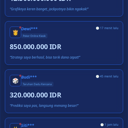
“Grafiknya keren banget, jackpotnya bikin ngakak!”
Dewi***
🕒 17 menit lalu
👸
Poker Online Klasik
850.000.000 IDR
“Strategi saya berhasil, bisa tarik dana cepat!”
Budi***
🕒 45 menit lalu
🎲
Taruhan Dadu Kencana
320.000.000 IDR
“Prediksi saya pas, langsung menang besar!”
Siti***
🕒 1 jam lalu