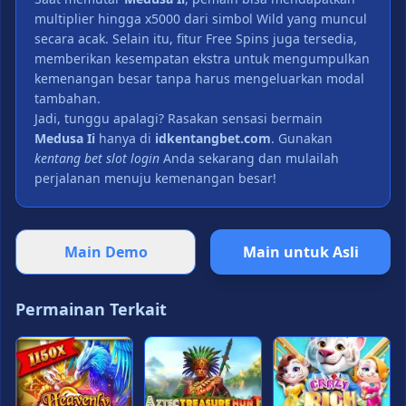
multiplier hingga x5000 dari simbol Wild yang muncul
secara acak. Selain itu, fitur Free Spins juga tersedia,
memberikan kesempatan ekstra untuk mengumpulkan
kemenangan besar tanpa harus mengeluarkan modal
tambahan.
Jadi, tunggu apalagi? Rasakan sensasi bermain
Medusa Ii
hanya di
idkentangbet.com
. Gunakan
kentang bet slot login
Anda sekarang dan mulailah
perjalanan menuju kemenangan besar!
Main Demo
Main untuk Asli
Permainan Terkait