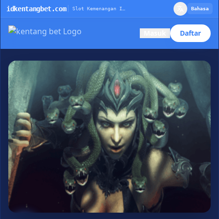
idkentangbet.com
Slot Kemenangan Instan
Bahasa
Masuk
Daftar