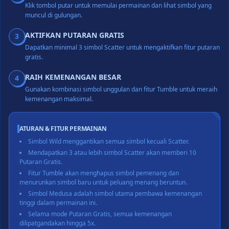
Klik tombol putar untuk memulai permainan dan lihat simbol yang
muncul di gulungan.
AKTIFKAN PUTARAN GRATIS
3
Dapatkan minimal 3 simbol Scatter untuk mengaktifkan fitur putaran
gratis.
RAIH KEMENANGAN BESAR
4
Gunakan kombinasi simbol unggulan dan fitur Tumble untuk meraih
kemenangan maksimal.
ATURAN & FITUR PERMAINAN
Simbol Wild menggantikan semua simbol kecuali Scatter.
Mendapatkan 3 atau lebih simbol Scatter akan memberi 10
Putaran Gratis.
Fitur Tumble akan menghapus simbol pemenang dan
menurunkan simbol baru untuk peluang menang beruntun.
Simbol Medusa adalah simbol utama pembawa kemenangan
tinggi dalam permainan ini.
Selama mode Putaran Gratis, semua kemenangan
dilipatgandakan hingga 5x.