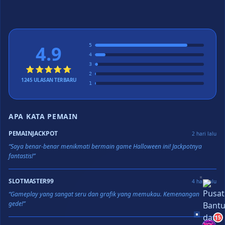
Ulasan Pengguna
4.9
5
4
3
⭐⭐⭐⭐⭐
2
1245 ULASAN TERBARU
1
APA KATA PEMAIN
PEMAINJACKPOT
2 hari lalu
“Saya benar-benar menikmati bermain game Halloween ini! Jackpotnya
fantastis!”
SLOTMASTER99
4 hari lalu
“Gameplay yang sangat seru dan grafik yang memukau. Kemenangan
gede!”
15