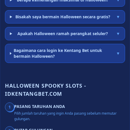
Bisakah saya bermain Halloween secara gratis?
▼
Apakah Halloween ramah perangkat seluler?
▼
Bagaimana cara login ke Kentang Bet untuk
▼
bermain Halloween?
HALLOWEEN SPOOKY SLOTS -
IDKENTANGBET.COM
PASANG TARUHAN ANDA
1
Pilih jumlah taruhan yang ingin Anda pasang sebelum memutar
gulungan.