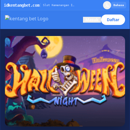
idkentangbet.com
Slot Kemenangan Instan
Bahasa
Masuk
Daftar