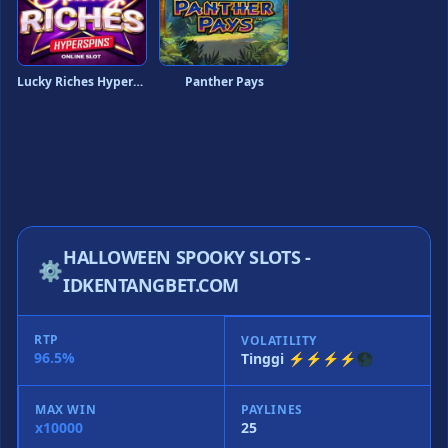
Lucky Riches Hyperspins
Panther Pays
HALLOWEEN SPOOKY SLOTS -
⚙️
IDKENTANGBET.COM
RTP
VOLATILITY
96.5%
Tinggi ⚡⚡⚡⚡🌑
MAX WIN
PAYLINES
x10000
25