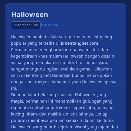
▶
Halloween
Pragmatic Play
RTP 96.5%
Halloween adalah salah satu permainan slot paling
populer yang tersedia di
idkentangbet.com
.
Permainan ini menghadirkan nuansa misteri dan
kegembiraan khas malam Halloween dengan desain
visual yang memukau serta fitur-fitur bonus yang
sangat menguntungkan. Mainkan game Halloween
seru di kentang bet! Dapatkan bonus menakjubkan
dan jackpot mega selama perayaan Halloween spesial
ini.
Dengan latar belakang suasana Halloween yang
magis, permainan ini menampilkan gulungan yang
dipenuhi simbol-simbol ikonik seperti labu, penyihir,
kucing hitam, dan makhluk mistis lainnya. Setiap
putaran membawa pemain semakin dalam ke dunia
Halloween yang penuh kejutan. Visual yang tajam dan