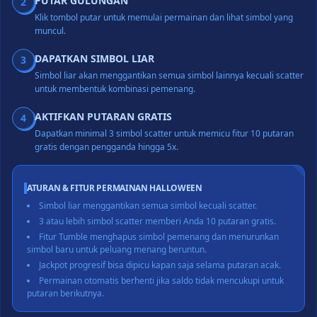
PUTAR GULUNGAN
2
Klik tombol putar untuk memulai permainan dan lihat simbol yang
muncul.
DAPATKAN SIMBOL LIAR
3
Simbol liar akan menggantikan semua simbol lainnya kecuali scatter
untuk membentuk kombinasi pemenang.
AKTIFKAN PUTARAN GRATIS
4
Dapatkan minimal 3 simbol scatter untuk memicu fitur 10 putaran
gratis dengan pengganda hingga 5x.
ATURAN & FITUR PERMAINAN HALLOWEEN
Simbol liar menggantikan semua simbol kecuali scatter.
3 atau lebih simbol scatter memberi Anda 10 putaran gratis.
Fitur Tumble menghapus simbol pemenang dan menurunkan
simbol baru untuk peluang menang beruntun.
Jackpot progresif bisa dipicu kapan saja selama putaran acak.
Permainan otomatis berhenti jika saldo tidak mencukupi untuk
putaran berikutnya.