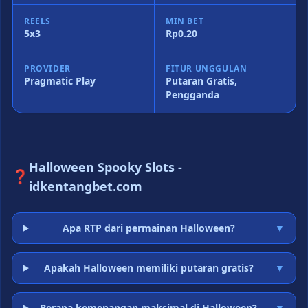
REELS
MIN BET
5x3
Rp0.20
PROVIDER
FITUR UNGGULAN
Pragmatic Play
Putaran Gratis,
Pengganda
Halloween Spooky Slots -
❓
idkentangbet.com
Apa RTP dari permainan Halloween?
▼
Apakah Halloween memiliki putaran gratis?
▼
Berapa kemenangan maksimal di Halloween?
▼