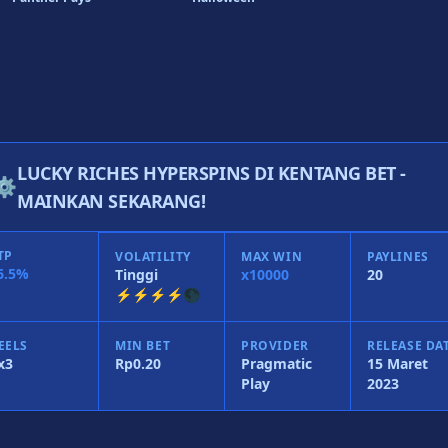
LUCKY RICHES HYPERSPINS DI KENTANG BET -
⚙️
MAINKAN SEKARANG!
TP
VOLATILITY
MAX WIN
PAYLINES
6.5%
Tinggi
x10000
20
⚡⚡⚡⚡🌑
EELS
MIN BET
PROVIDER
RELEASE DA
x3
Rp0.20
Pragmatic
15 Maret
Play
2023