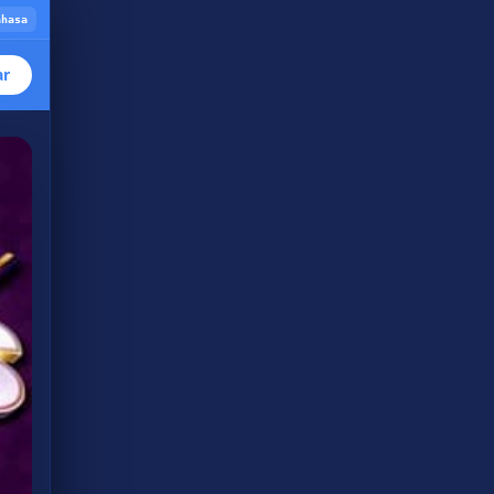
ahasa
ar