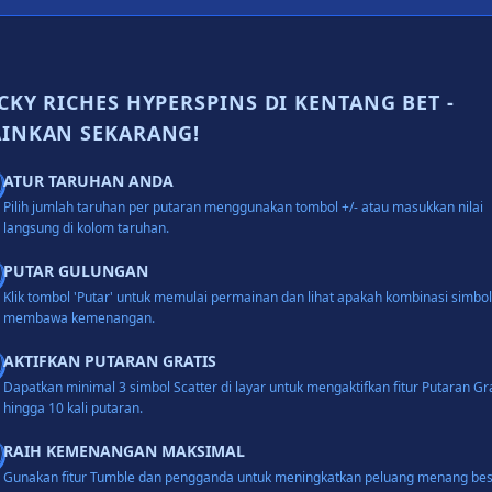
CKY RICHES HYPERSPINS DI KENTANG BET -
INKAN SEKARANG!
ATUR TARUHAN ANDA
Pilih jumlah taruhan per putaran menggunakan tombol +/- atau masukkan nilai
langsung di kolom taruhan.
PUTAR GULUNGAN
Klik tombol 'Putar' untuk memulai permainan dan lihat apakah kombinasi simbol
membawa kemenangan.
AKTIFKAN PUTARAN GRATIS
Dapatkan minimal 3 simbol Scatter di layar untuk mengaktifkan fitur Putaran Gr
hingga 10 kali putaran.
RAIH KEMENANGAN MAKSIMAL
Gunakan fitur Tumble dan pengganda untuk meningkatkan peluang menang be