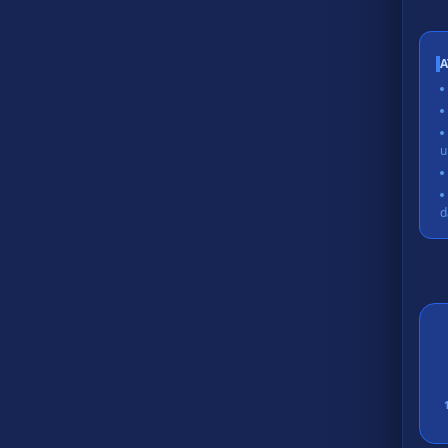
A
u
d
Ula