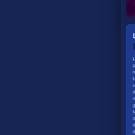
L
p
m
k
s
d
m
g
d
d
d