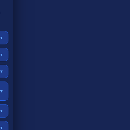
n
▼
▼
▼
▼
▼
▼