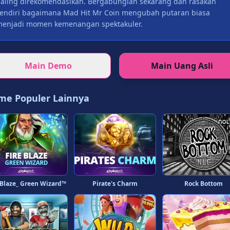
aling direkomendasikan. Bergabunglah sekarang dan rasakan
endiri bagaimana Mad Hit Mr Coin mengubah putaran biasa
enjadi momen kemenangan spektakuler.
Main Demo
Main Uang Asli
me Populer Lainnya
 Blaze_ Green Wizard™
Pirate's Charm
Rock Bottom