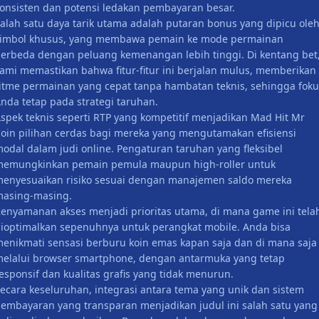
onsisten dan potensi ledakan pembayaran besar.
alah satu daya tarik utama adalah putaran bonus yang dipicu ole
imbol khusus, yang membawa pemain ke mode permainan
erbeda dengan peluang kemenangan lebih tinggi. Di kentang bet
ami memastikan bahwa fitur-fitur ini berjalan mulus, memberikan
itme permainan yang cepat tanpa hambatan teknis, sehingga foku
nda tetap pada strategi taruhan.
spek teknis seperti RTP yang kompetitif menjadikan Mad Hit Mr
oin pilihan cerdas bagi mereka yang mengutamakan efisiensi
odal dalam judi online. Pengaturan taruhan yang fleksibel
emungkinkan pemain pemula maupun high-roller untuk
enyesuaikan risiko sesuai dengan manajemen saldo mereka
asing-masing.
enyamanan akses menjadi prioritas utama, di mana game ini tela
ioptimalkan sepenuhnya untuk perangkat mobile. Anda bisa
enikmati sensasi berburu koin emas kapan saja dan di mana saja
elalui browser smartphone, dengan antarmuka yang tetap
esponsif dan kualitas grafis yang tidak menurun.
ecara keseluruhan, integrasi antara tema yang unik dan sistem
embayaran yang transparan menjadikan judul ini salah satu yang