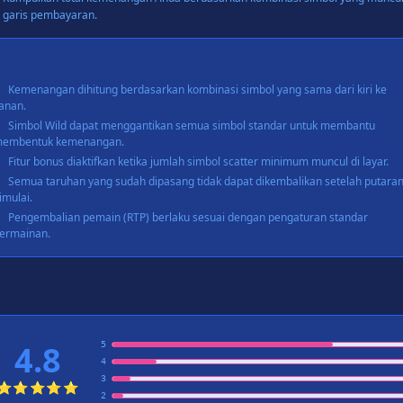
garis pembayaran.
Kemenangan dihitung berdasarkan kombinasi simbol yang sama dari kiri ke
anan.
Simbol Wild dapat menggantikan semua simbol standar untuk membantu
embentuk kemenangan.
Fitur bonus diaktifkan ketika jumlah simbol scatter minimum muncul di layar.
Semua taruhan yang sudah dipasang tidak dapat dikembalikan setelah putara
imulai.
Pengembalian pemain (RTP) berlaku sesuai dengan pengaturan standar
ermainan.
4.8
5
4
3
⭐⭐⭐⭐⭐
2