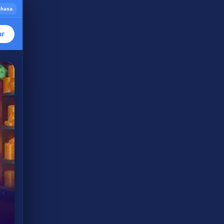
ahasa
ar