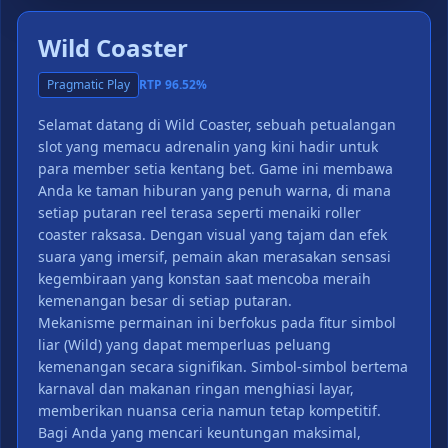
▶
Wild Coaster
Pragmatic Play
RTP 96.52%
Selamat datang di Wild Coaster, sebuah petualangan
slot yang memacu adrenalin yang kini hadir untuk
para member setia kentang bet. Game ini membawa
Anda ke taman hiburan yang penuh warna, di mana
setiap putaran reel terasa seperti menaiki roller
coaster raksasa. Dengan visual yang tajam dan efek
suara yang imersif, pemain akan merasakan sensasi
kegembiraan yang konstan saat mencoba meraih
kemenangan besar di setiap putaran.
Mekanisme permainan ini berfokus pada fitur simbol
liar (Wild) yang dapat memperluas peluang
kemenangan secara signifikan. Simbol-simbol bertema
karnaval dan makanan ringan menghiasi layar,
memberikan nuansa ceria namun tetap kompetitif.
Bagi Anda yang mencari keuntungan maksimal,