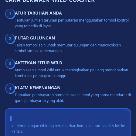
ATUR TARUHAN ANDA
1
Tentukan jumlah taruhan per putaran menggunakan tombol kontrol
yang tersedia di layar.
PUTAR GULUNGAN
2
Tekan tombol spin untuk memutar gulungan dan mencocokkan
simbol-simbol kemenangan.
AKTIFKAN FITUR WILD
3
Kumpulkan simbol Wild untuk meningkatkan peluang mendapatkan
kombinasi pembayaran tinggi.
KLAIM KEMENANGAN
4
Dapatkan pembayaran otomatis saat simbol yang sama mendarat di
garis pembayaran yang aktif.
Kemenangan dihitung berdasarkan kombinasi simbol dari kiri ke
kanan.