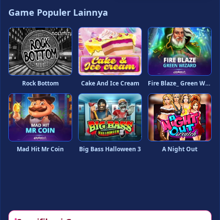
Game Populer Lainnya
Rock Bottom
Cake And Ice Cream
Fire Blaze_ Green Wizard™
Mad Hit Mr Coin
Big Bass Halloween 3
A Night Out