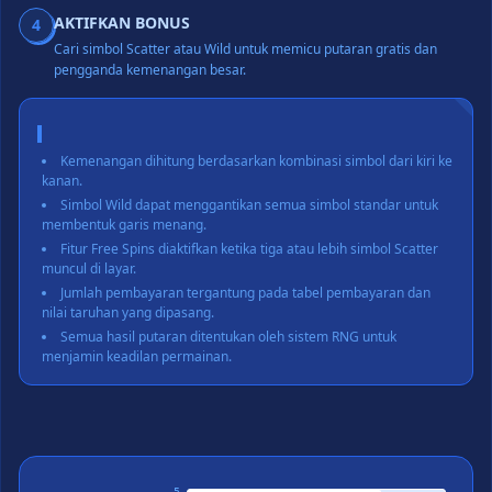
AKTIFKAN BONUS
4
Cari simbol Scatter atau Wild untuk memicu putaran gratis dan
pengganda kemenangan besar.
Kemenangan dihitung berdasarkan kombinasi simbol dari kiri ke
kanan.
Simbol Wild dapat menggantikan semua simbol standar untuk
membentuk garis menang.
Fitur Free Spins diaktifkan ketika tiga atau lebih simbol Scatter
muncul di layar.
Jumlah pembayaran tergantung pada tabel pembayaran dan
nilai taruhan yang dipasang.
Semua hasil putaran ditentukan oleh sistem RNG untuk
menjamin keadilan permainan.
5