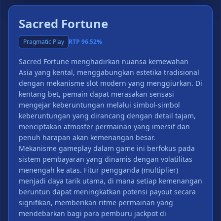
▶
Sacred Fortune
Pragmatic Play
RTP 96.52%
Sacred Fortune menghadirkan nuansa kemewahan
Asia yang kental, menggabungkan estetika tradisional
dengan mekanisme slot modern yang menggiurkan. Di
kentang bet, pemain dapat merasakan sensasi
mengejar keberuntungan melalui simbol-simbol
keberuntungan yang dirancang dengan detail tajam,
menciptakan atmosfer permainan yang imersif dan
penuh harapan akan kemenangan besar.
Mekanisme gameplay dalam game ini berfokus pada
sistem pembayaran yang dinamis dengan volatilitas
menengah ke atas. Fitur pengganda (multiplier)
menjadi daya tarik utama, di mana setiap kemenangan
beruntun dapat meningkatkan potensi payout secara
signifikan, memberikan ritme permainan yang
mendebarkan bagi para pemburu jackpot di