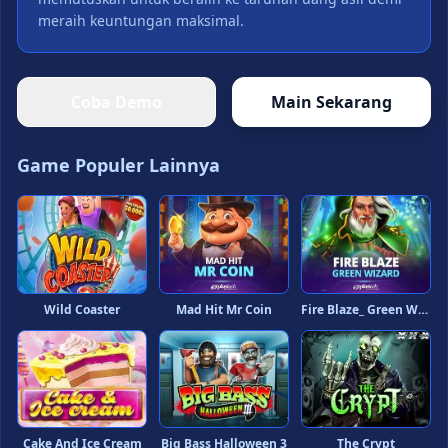
meraih keuntungan maksimal.
Coba Demo
Main Sekarang
Game Populer Lainnya
Wild Coaster
Mad Hit Mr Coin
Fire Blaze_ Green Wizard™
Cake And Ice Cream
Big Bass Halloween 3
The Crypt