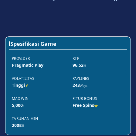
Spesifikasi Game
PROVIDER
RTP
Pragmatic Play
96.52
%
VOLATILITAS
PAYLINES
Tinggi
243
⚡
Ways
MAX WIN
FITUR BONUS
5,000
Free Spins
x
⭐
TARUHAN MIN
200
IDR