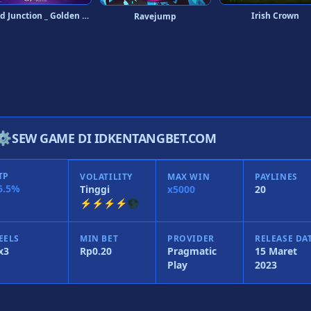
Grand Junction _ Golden Guns™
Irish Crown
Ravejump
⚙️
SEW GAME DI IDKENTANGBET.COM
TP
VOLATILITY
MAX WIN
PAYLINES
6.5%
Tinggi
x5000
20
⚡⚡⚡⚡🌑
EELS
MIN BET
PROVIDER
RELEASE DA
x3
Rp0.20
Pragmatic
15 Maret
Play
2023