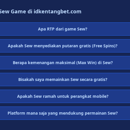
Sew Game di idkentangbet.com
Apa RTP dari game Sew?
Apakah Sew menyediakan putaran gratis (Free Spins)?
Berapa kemenangan maksimal (Max Win) di Sew?
Bisakah saya memainkan Sew secara gratis?
Apakah Sew ramah untuk perangkat mobile?
Platform mana saja yang mendukung permainan Sew?