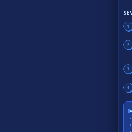
SE
1
2
3
4
A