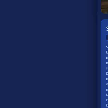
S
b
m
m
D
m
y
m
t
P
k