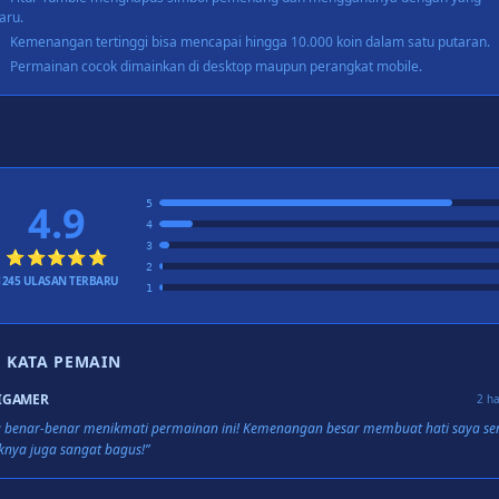
aru.
Kemenangan tertinggi bisa mencapai hingga 10.000 koin dalam satu putaran.
Permainan cocok dimainkan di desktop maupun perangkat mobile.
san Pengguna
4.9
5
4
3
⭐⭐⭐⭐⭐
2
1245 ULASAN TERBARU
1
 KATA PEMAIN
IGAMER
2 ha
a benar-benar menikmati permainan ini! Kemenangan besar membuat hati saya se
knya juga sangat bagus!”