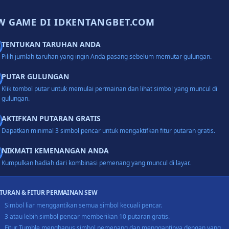
W GAME DI IDKENTANGBET.COM
TENTUKAN TARUHAN ANDA
Pilih jumlah taruhan yang ingin Anda pasang sebelum memutar gulungan.
PUTAR GULUNGAN
Klik tombol putar untuk memulai permainan dan lihat simbol yang muncul di
gulungan.
AKTIFKAN PUTARAN GRATIS
Dapatkan minimal 3 simbol pencar untuk mengaktifkan fitur putaran gratis.
NIKMATI KEMENANGAN ANDA
Kumpulkan hadiah dari kombinasi pemenang yang muncul di layar.
TURAN & FITUR PERMAINAN SEW
Simbol liar menggantikan semua simbol kecuali pencar.
3 atau lebih simbol pencar memberikan 10 putaran gratis.
Fitur Tumble menghapus simbol pemenang dan menggantinya dengan yang