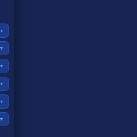
▼
▼
▼
▼
▼
▼