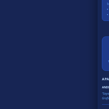
b
Ula
APA
AND
“Say
Grafi