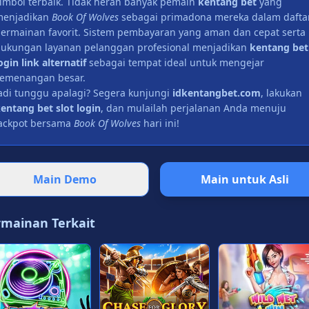
imbol terbaik. Tidak heran banyak pemain
kentang bet
yang
menjadikan
Book Of Wolves
sebagai primadona mereka dalam dafta
ermainan favorit. Sistem pembayaran yang aman dan cepat serta
ukungan layanan pelanggan profesional menjadikan
kentang bet
ogin link alternatif
sebagai tempat ideal untuk mengejar
emenangan besar.
adi tunggu apalagi? Segera kunjungi
idkentangbet.com
, lakukan
entang bet slot login
, dan mulailah perjalanan Anda menuju
ackpot bersama
Book Of Wolves
hari ini!
Main Demo
Main untuk Asli
rmainan Terkait