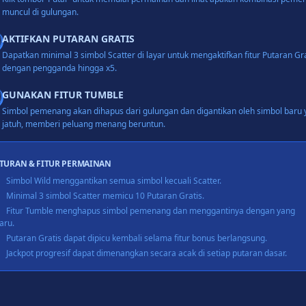
muncul di gulungan.
AKTIFKAN PUTARAN GRATIS
Dapatkan minimal 3 simbol Scatter di layar untuk mengaktifkan fitur Putaran Gr
dengan pengganda hingga x5.
GUNAKAN FITUR TUMBLE
Simbol pemenang akan dihapus dari gulungan dan digantikan oleh simbol baru
jatuh, memberi peluang menang beruntun.
TURAN & FITUR PERMAINAN
Simbol Wild menggantikan semua simbol kecuali Scatter.
Minimal 3 simbol Scatter memicu 10 Putaran Gratis.
Fitur Tumble menghapus simbol pemenang dan menggantinya dengan yang
aru.
Putaran Gratis dapat dipicu kembali selama fitur bonus berlangsung.
Jackpot progresif dapat dimenangkan secara acak di setiap putaran dasar.