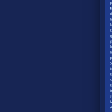
p
k
d
l
k
D
g
p
l
l
p
S
t
b
s
b
i
s
M
A