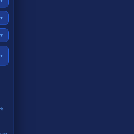
▼
▼
▼
▼
ris
nang