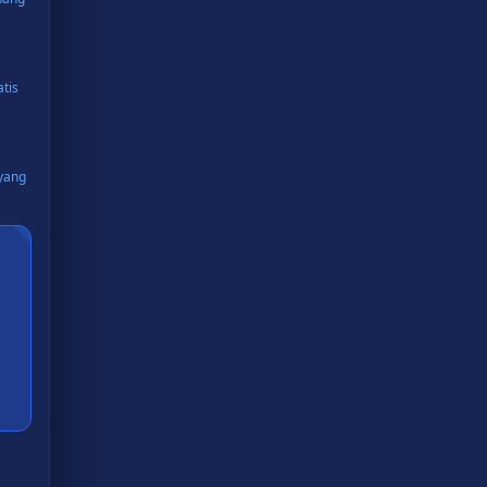
atis
 yang