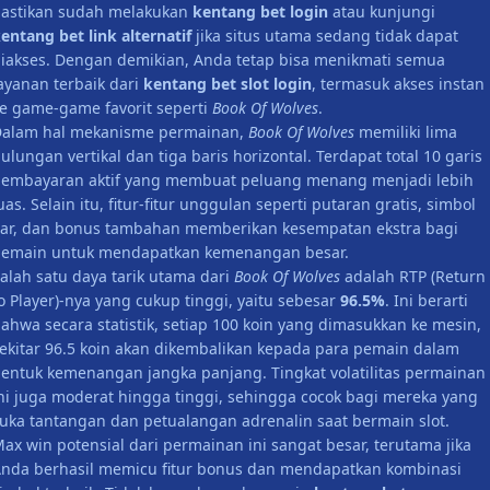
astikan sudah melakukan
kentang bet login
atau kunjungi
entang bet link alternatif
jika situs utama sedang tidak dapat
iakses. Dengan demikian, Anda tetap bisa menikmati semua
ayanan terbaik dari
kentang bet slot login
, termasuk akses instan
e game-game favorit seperti
Book Of Wolves
.
alam hal mekanisme permainan,
Book Of Wolves
memiliki lima
ulungan vertikal dan tiga baris horizontal. Terdapat total 10 garis
embayaran aktif yang membuat peluang menang menjadi lebih
uas. Selain itu, fitur-fitur unggulan seperti putaran gratis, simbol
iar, dan bonus tambahan memberikan kesempatan ekstra bagi
emain untuk mendapatkan kemenangan besar.
alah satu daya tarik utama dari
Book Of Wolves
adalah RTP (Return
o Player)-nya yang cukup tinggi, yaitu sebesar
96.5%
. Ini berarti
ahwa secara statistik, setiap 100 koin yang dimasukkan ke mesin,
ekitar 96.5 koin akan dikembalikan kepada para pemain dalam
entuk kemenangan jangka panjang. Tingkat volatilitas permainan
ni juga moderat hingga tinggi, sehingga cocok bagi mereka yang
uka tantangan dan petualangan adrenalin saat bermain slot.
ax win potensial dari permainan ini sangat besar, terutama jika
nda berhasil memicu fitur bonus dan mendapatkan kombinasi