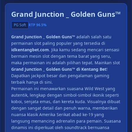
▶
Grand Junction _ Golden Guns™
PG Soft
RTP 96.5%
Grand Junction _ Golden Guns™
adalah salah satu
permainan slot paling populer yang tersedia di
idkentangbet.com
. Jika kamu sedang mencari sensasi
bermain mesin slot dengan tema barat yang seru,
maka permainan ini adalah pilihan tepat. Mainkan slot
Grand Junction _ Golden Guns™ di Kentang Bet
!
Dapatkan jackpot besar dan pengalaman gaming
terbaik hanya di sini.
Permainan ini menawarkan suasana Wild West yang
autentik, lengkap dengan simbol-simbol ikonik seperti
koboi, senjata emas, dan kereta kuda. Visualnya dibuat
dengan sangat detail dan penuh warna, memberikan
nuansa klasik Amerika Serikat abad ke-19 yang
langsung memancing adrenalin para pemain. Suasana
dinamis ini diperkuat oleh soundtrack bernuansa