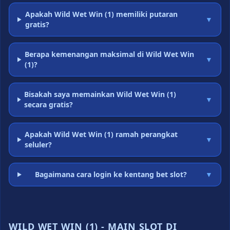
Apakah Wild Wet Win (1) memiliki putaran
▼
gratis?
Berapa kemenangan maksimal di Wild Wet Win
▼
(1)?
Bisakah saya memainkan Wild Wet Win (1)
▼
secara gratis?
Apakah Wild Wet Win (1) ramah perangkat
▼
seluler?
Bagaimana cara login ke kentang bet slot?
▼
WILD WET WIN (1) - MAIN SLOT DI