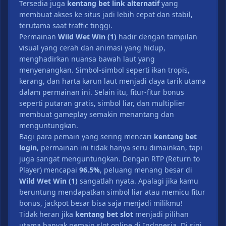
Tersedia juga
kentang bet link alternatif
yang
membuat akses ke situs jadi lebih cepat dan stabil,
terutama saat traffic tinggi.
Permainan
Wild Wet Win (1)
hadir dengan tampilan
visual yang cerah dan animasi yang hidup,
menghadirkan nuansa bawah laut yang
menyenangkan. Simbol-simbol seperti ikan tropis,
kerang, dan harta karun laut menjadi daya tarik utama
dalam permainan ini. Selain itu, fitur-fitur bonus
seperti putaran gratis, simbol liar, dan multiplier
membuat gameplay semakin menantang dan
menguntungkan.
Bagi para pemain yang sering mencari
kentang bet
login
, permainan ini tidak hanya seru dimainkan, tapi
juga sangat menguntungkan. Dengan RTP (Return to
Player) mencapai
96.5%
, peluang menang besar di
Wild Wet Win (1)
sangatlah nyata. Apalagi jika kamu
beruntung mendapatkan simbol liar atau memicu fitur
bonus, jackpot besar bisa saja menjadi milikmu!
Tidak heran jika
kentang bet slot
menjadi pilihan
utama banyak pemain slot online di Indonesia. Di sini,