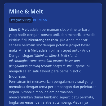
▶
Mine & Melt
Pragmatic Play
RTP 96.5%
Mine & Melt
adalah permainan slot online terbaru
yang hadir dengan konsep unik dan menarik, tersedia
eksklusif di
idkentangbet.com
. Jika Anda mencari
sensasi bermain slot dengan potensi jackpot besar,
maka Mine & Melt adalah pilihan tepat untuk Anda.
Dengan slogan
"Mainkan Mine & Melt slot di
idkentangbet.com! Dapatkan jackpot besar dan
pengalaman gaming terbaik hanya di sini."
, game ini
menjadi salah satu favorit para pemain slot di
Indonesia.
Permainan ini menawarkan pengalaman visual yang
memukau dengan tema pertambangan dan peleburan
logam. Simbol-simbol dalam permainan
mencerminkan dunia tambang seperti batu permata,
lingkaran emas, dan alat-alat tambang. Visualnya