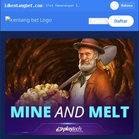
idkentangbet.com
Slot Kemenangan Instan
Bahasa
Masuk
Daftar