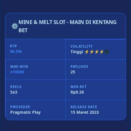
MINE & MELT SLOT - MAIN DI KENTANG
⚙️
BET
RTP
VOLATILITY
96.5%
Tinggi ⚡⚡⚡⚡🌑
MAX WIN
PAYLINES
x10000
25
REELS
MIN BET
5x3
Rp0.20
PROVIDER
RELEASE DATE
Pragmatic Play
15 Maret 2023