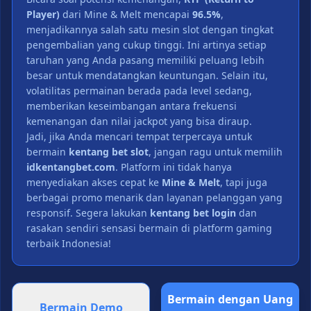
Player)
dari Mine & Melt mencapai
96.5%
,
menjadikannya salah satu mesin slot dengan tingkat
pengembalian yang cukup tinggi. Ini artinya setiap
taruhan yang Anda pasang memiliki peluang lebih
besar untuk mendatangkan keuntungan. Selain itu,
volatilitas permainan berada pada level sedang,
memberikan keseimbangan antara frekuensi
kemenangan dan nilai jackpot yang bisa diraup.
Jadi, jika Anda mencari tempat terpercaya untuk
bermain
kentang bet slot
, jangan ragu untuk memilih
idkentangbet.com
. Platform ini tidak hanya
menyediakan akses cepat ke
Mine & Melt
, tapi juga
berbagai promo menarik dan layanan pelanggan yang
responsif. Segera lakukan
kentang bet login
dan
rasakan sendiri sensasi bermain di platform gaming
terbaik Indonesia!
Bermain dengan Uang
Bermain Demo