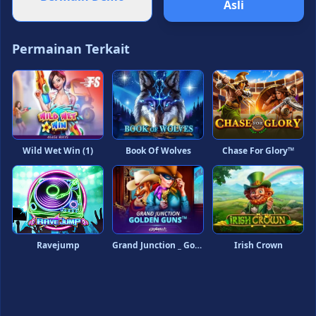
Asli
Permainan Terkait
Wild Wet Win (1)
Book Of Wolves
Chase For Glory™
Grand Junction _ Golden Guns™
Irish Crown
Ravejump